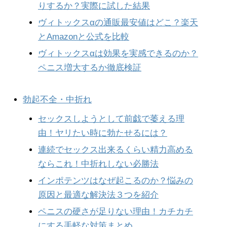
りするか？実際に試した結果
ヴィトックスαの通販最安値はどこ？楽天
とAmazonと公式を比較
ヴィトックスαは効果を実感できるのか？
ペニス増大するか徹底検証
勃起不全・中折れ
セックスしようとして前戯で萎える理
由！ヤリたい時に勃たせるには？
連続でセックス出来るくらい精力高める
ならこれ！中折れしない必勝法
インポテンツはなぜ起こるのか？悩みの
原因と最適な解決法３つを紹介
ペニスの硬さが足りない理由！カチカチ
にする手軽な対策まとめ