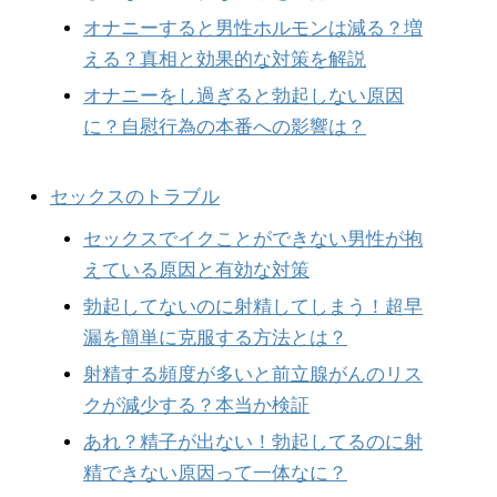
オナニーすると男性ホルモンは減る？増
える？真相と効果的な対策を解説
オナニーをし過ぎると勃起しない原因
に？自慰行為の本番への影響は？
セックスのトラブル
セックスでイクことができない男性が抱
えている原因と有効な対策
勃起してないのに射精してしまう！超早
漏を簡単に克服する方法とは？
射精する頻度が多いと前立腺がんのリス
クが減少する？本当か検証
あれ？精子が出ない！勃起してるのに射
精できない原因って一体なに？