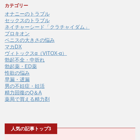
カテゴリー
オナニーのトラブル
セックスのトラブル
ネイチャーシード「クラチャイダム」
プロキオン
ペニスの大きさの悩み
マカDX
ヴィトックスα（VITOX-α）
勃起不全・中折れ
勃起薬・ED薬
性欲の悩み
早漏・遅漏
男の不妊症・妊活
精力回復のQ＆A
薬局で買える精力剤
人気の記事トップ3