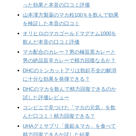
った効果と本音の口コミ評価
山本漢方製薬のマカ粒100％を飲んで効果
を検証した本音の口コミ
オリヒロのマカゴールドマグナム1000を
飲んだ本音の口コミ評価
マカ配合のカレー？男の極旨黒カレーと
男の絶品旨辛カレーで精力回復なるか？
DHCのトンカットアリは勃起不全の解消
に十分な効果を発揮できる？
DHCのマカを飲んで精力回復できるのか
試した評価レビュー
コンビニで見つけた「マカの元気」を飲
んだ口コミ！精力回復できる？
UHAグミサプリ「亜鉛＆マカ」を食べて
精力回復できるか試した結果