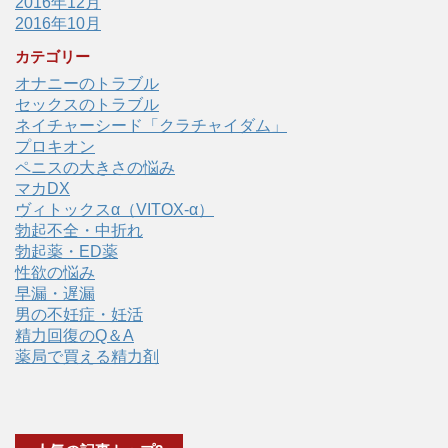
2016年12月
2016年10月
カテゴリー
オナニーのトラブル
セックスのトラブル
ネイチャーシード「クラチャイダム」
プロキオン
ペニスの大きさの悩み
マカDX
ヴィトックスα（VITOX-α）
勃起不全・中折れ
勃起薬・ED薬
性欲の悩み
早漏・遅漏
男の不妊症・妊活
精力回復のQ＆A
薬局で買える精力剤